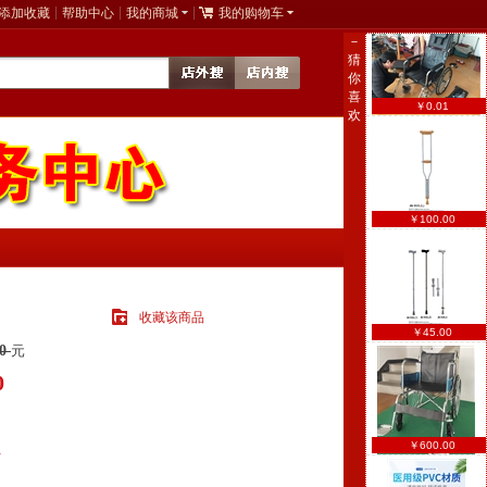
添加收藏
帮助中心
我的商城
我的购物车
－
猜
你
喜
￥0.01
欢
￥100.00
￥45.00
0
元
0
￥600.00
担