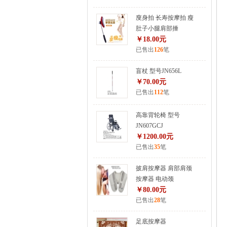
廋身拍 长寿按摩拍 瘦
肚子小腿肩部捶
￥18.00元
已售出
126
笔
盲杖 型号JN656L
￥70.00元
已售出
112
笔
高靠背轮椅 型号
JN607GCJ
￥1200.00元
已售出
35
笔
披肩按摩器 肩部肩颈
按摩器 电动颈
￥80.00元
已售出
28
笔
足底按摩器