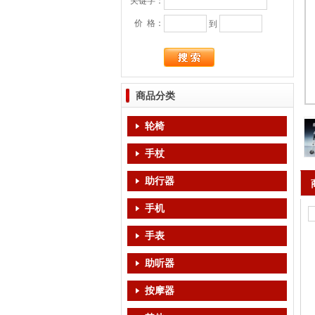
关键字：
价 格：
到
商品分类
轮椅
手杖
助行器
手机
手表
助听器
按摩器