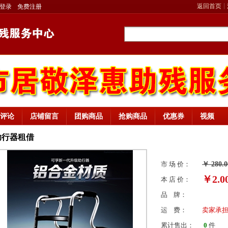
返回首页
登录
免费注册
评论
店铺留言
团购商品
抢购商品
优惠券
视频
助行器租借
市 场 价：
￥
280.0
￥
2.0
本 店 价：
品 牌：
运 费：
卖家承
累计售出：
0
件