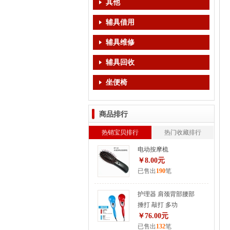
其他
辅具借用
辅具维修
辅具回收
坐便椅
商品排行
热销宝贝排行
热门收藏排行
电动按摩梳
￥8.00元
已售出
190
笔
护理器 肩颈背部腰部
捶打 敲打 多功
￥76.00元
已售出
132
笔